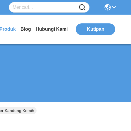
Produk
Blog
Hubungi Kami
Kutipan
ker Kandung Kemih