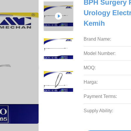
BPH Surgery P
Urology Elec
Kemih
Brand Name:
Model Number:
MOQ:
Harga:
Payment Terms:
Supply Ability: