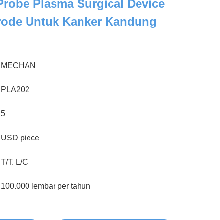
robe Plasma Surgical Device
trode Untuk Kanker Kandung
MECHAN
PLA202
5
USD piece
T/T, L/C
100.000 lembar per tahun