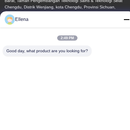
Barat, Taman Pengembangan Teknologi Sains & Teknologi Selat
Chengdu, Distrik Wenjiang, kota Chengdu, Provinsi Sichuan,
Cina. 611130
Ellena
Tel
86--13666101750
2:49 PM
Good day, what product are you looking for?
China Kualitas Baik Sistem Bedah Plasma Pemasok. Hak Cipta ©
-2026 Chengdu Mechan Electronic Technology Co., Ltd Semua
hak dilindungi.
Kebijakan Privasi
|
Sitemap