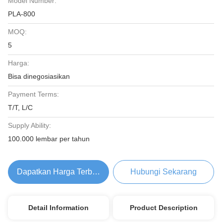
Model Number:
PLA-800
MOQ:
5
Harga:
Bisa dinegosiasikan
Payment Terms:
T/T, L/C
Supply Ability:
100.000 lembar per tahun
Dapatkan Harga Terbaik
Hubungi Sekarang
Detail Information
Product Description