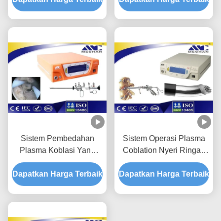
Urologi
Sistem Pembedahan
Sistem Operasi Plasma
Plasma Koblasi Yang
Coblation Nyeri Ringan
Tepat Tanpa Darah Untuk
Untuk Kedokteran
Dapatkan Harga Terbaik
Pembedahan BPH Dan
Dapatkan Harga Terbaik
Olahraga / Arthroscopy
Kanker Kandung Kemih