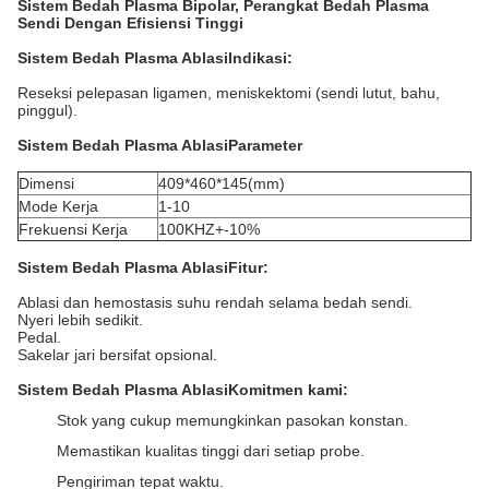
Sistem Bedah Plasma Bipolar, Perangkat Bedah Plasma
Sendi Dengan Efisiensi Tinggi
Sistem Bedah Plasma Ablasi
Indikasi:
Reseksi pelepasan ligamen, meniskektomi (sendi lutut, bahu,
pinggul).
Sistem Bedah Plasma Ablasi
Parameter
Dimensi
409*460*145(mm)
Mode Kerja
1-10
Frekuensi Kerja
100KHZ+-10%
Sistem Bedah Plasma Ablasi
Fitur:
Ablasi dan hemostasis suhu rendah selama bedah sendi.
Nyeri lebih sedikit.
Pedal.
Sakelar jari bersifat opsional.
Sistem Bedah Plasma Ablasi
Komitmen kami:
Stok yang cukup memungkinkan pasokan konstan.
Memastikan kualitas tinggi dari setiap probe.
Pengiriman tepat waktu.