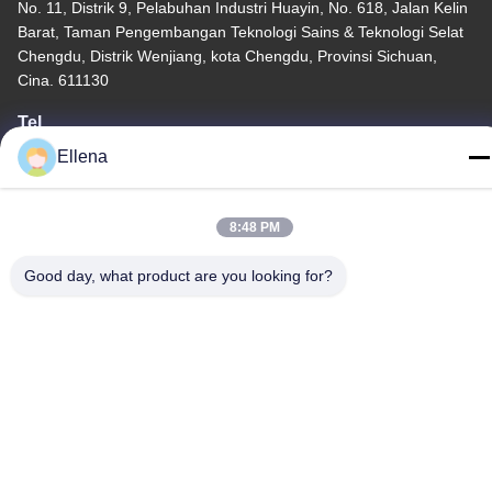
No. 11, Distrik 9, Pelabuhan Industri Huayin, No. 618, Jalan Kelin
Barat, Taman Pengembangan Teknologi Sains & Teknologi Selat
Chengdu, Distrik Wenjiang, kota Chengdu, Provinsi Sichuan,
Cina. 611130
Tel
86--13666101750
Ellena
8:48 PM
Good day, what product are you looking for?
China Kualitas Baik Sistem Bedah Plasma Pemasok. Hak Cipta ©
-2026 Chengdu Mechan Electronic Technology Co., Ltd Semua
hak dilindungi.
Kebijakan Privasi
|
Sitemap