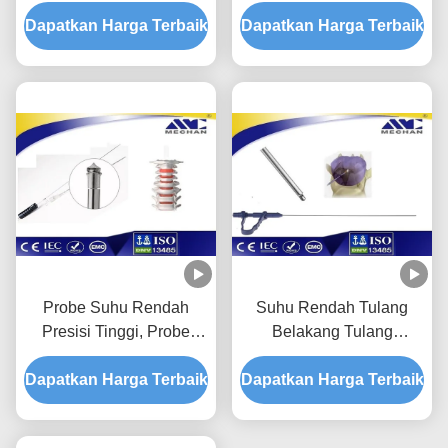
Probe Bedah Plasma
Frekuensi Untuk Bedah
Dapatkan Harga Terbaik
Invasif Minimal
Dapatkan Harga Terbaik
Tulang Belakang
Probe Suhu Rendah
Suhu Rendah Tulang
Presisi Tinggi, Probe
Belakang Tulang
Tulang Belakang Untuk
Belakang Probe / Tongkat
Dapatkan Harga Terbaik
Vertebra Serviks
Dapatkan Harga Terbaik
Jelas Fungsi Dekompresi
Lumbar