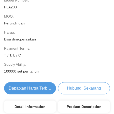
Model Number:
PLA203
MOQ:
Perundingan
Harga:
Bisa dinegosiasikan
Payment Terms:
T / T, L / C
Supply Ability:
100000 set per tahun
Dapatkan Harga Terbaik
Hubungi Sekarang
Detail Information
Product Description