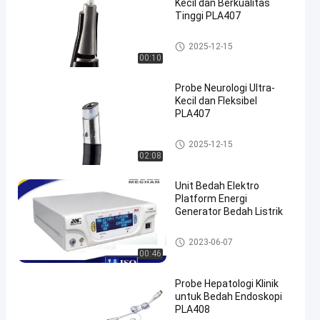
Kecil dan Berkualitas
Tinggi PLA407
Neurologi Plasma Probe
2025-12-15
00:10
Probe Neurologi Ultra-
Kecil dan Fleksibel
PLA407
Neurologi Plasma Probe
2025-12-15
02:08
Unit Bedah Elektro
Platform Energi
Generator Bedah Listrik
Perangkat Bedah Plasma
2023-06-07
00:46
Probe Hepatologi Klinik
untuk Bedah Endoskopi
PLA408